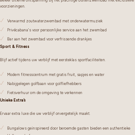
Beleef ultieme ontspanning bij het prachtige buitenzwembad met exclusieve
voorzieningen.
Verwarmd zoutwaterzwembad met onderwatermuziek
Privécabana's voor persoonlijke service aan het zwembad
Bar aan het zwembad voor verfrissende drankjes
Sport & Fitness
Blijf actief tijdens uw verblijf met eersteklas sportfaciliteiten.
Modern fitnesscentrum met gratis fruit, sapjes en water
Nabijgelegen golfbaan voor golfliefhebbers
Fietsverhuur om de omgeving te verkennen
Unieke Extra’s
Ervaar extra luxe die uw verblijf onvergetelijk maakt.
Bungalows geïnspireerd door beroemde gasten bieden een authentieke