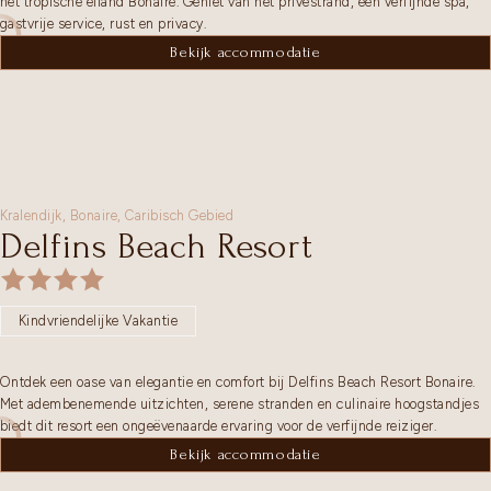
het tropische eiland Bonaire. Geniet van het privéstrand, een verfijnde spa,
gastvrije service, rust en privacy.
Bekijk accommodatie
Kralendijk,
Bonaire
,
Caribisch Gebied
Delfins Beach Resort
Kindvriendelijke Vakantie
Ontdek een oase van elegantie en comfort bij Delfins Beach Resort Bonaire.
Met adembenemende uitzichten, serene stranden en culinaire hoogstandjes
biedt dit resort een ongeëvenaarde ervaring voor de verfijnde reiziger.
Bekijk accommodatie