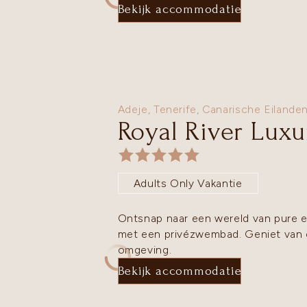
Bekijk accommodatie
Adeje,
Tenerife
,
Canarische Eilande
Royal River Luxu
Adults Only Vakantie
Ontsnap naar een wereld van pure eleg
met een privézwembad. Geniet van ex
omgeving.
Bekijk accommodatie