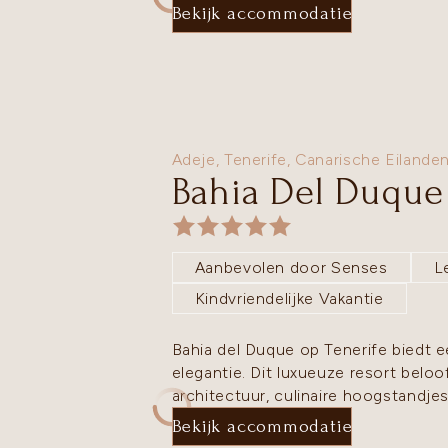
Bekijk accommodatie
Adeje,
Tenerife
,
Canarische Eilande
Bahia Del Duque
Aanbevolen door Senses
L
Kindvriendelijke Vakantie
Bahia del Duque op Tenerife biedt 
elegantie. Dit luxueuze resort beloo
architectuur, culinaire hoogstandjes
Bekijk accommodatie