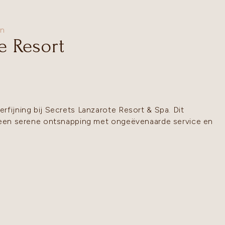
en
e Resort
rfijning bij Secrets Lanzarote Resort & Spa. Dit
t een serene ontsnapping met ongeëvenaarde service en
n