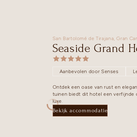
San Bartolomé de Tirajana,
Gran Can
Seaside Grand H
Aanbevolen door Senses
L
Ontdek een oase van rust en elegan
tuinen biedt dit hotel een verfijn
luxe.
Bekijk accommodatie