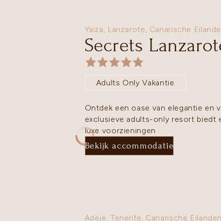
Yaiza,
Lanzarote
,
Canarische Eiland
Secrets Lanzarot
Adults Only Vakantie
Ontdek een oase van elegantie en ve
exclusieve adults-only resort bied
luxe voorzieningen
Bekijk accommodatie
Adeje,
Tenerife
,
Canarische Eilande