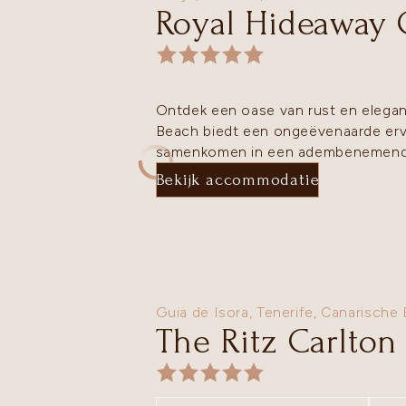
Royal Hideaway 
Ontdek een oase van rust en elegan
Beach biedt een ongeëvenaarde erv
samenkomen in een adembenemende
Bekijk accommodatie
Guia de Isora,
Tenerife
,
Canarische 
The Ritz Carlto