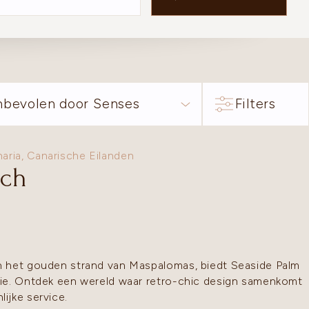
nbevolen door Senses
Filters
aria
,
Canarische Eilanden
ach
n het gouden strand van Maspalomas, biedt Seaside Palm
ie. Ontdek een wereld waar retro-chic design samenkomt
ijke service.