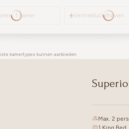
Vertrekluchthaven
onen, 1 kamer
Vertrekluchthaven
uiste kamertypes kunnen aanbieden.
Superi
Max. 2 per
1 King Bed