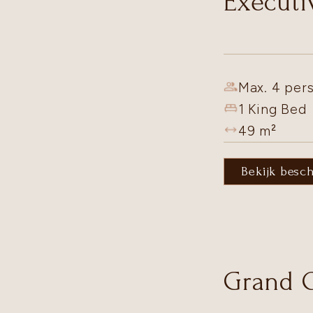
Executi
Max. 4 pers
1 King Bed
49
m²
Bekijk besc
Grand 