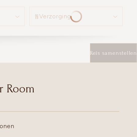
Verzorging
Verzorging
Reis samenstellen
or Room
sonen