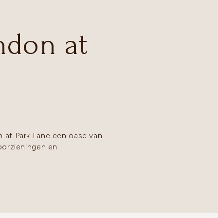
ndon at
n at Park Lane een oase van
voorzieningen en