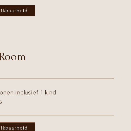
hikbaarheid
 Room
onen inclusief 1 kind
s
hikbaarheid