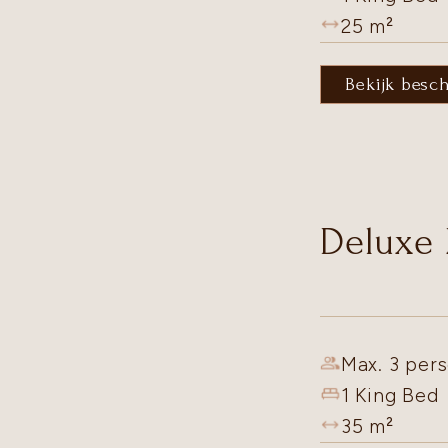
25
m²
Bekijk besc
Deluxe
Max. 3 pers
1 King Bed
35
m²