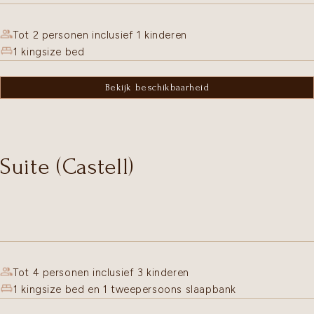
Tot 2 personen inclusief 1 kinderen
1 kingsize bed
Bekijk beschikbaarheid
Suite (Castell)
Tot 4 personen inclusief 3 kinderen
1 kingsize bed en 1 tweepersoons slaapbank