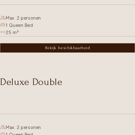
Max. 2 personen
1 Queen Bed
25
m²
Bekijk beschikbaarheid
Deluxe Double
Max. 2 personen
1 Queen Bed