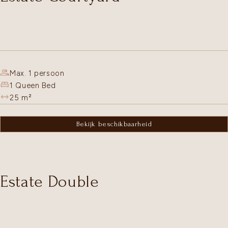
Max. 1 persoon
1 Queen Bed
25
m²
Bekijk beschikbaarheid
Estate Double