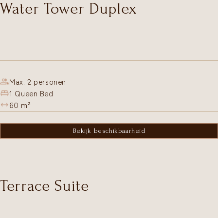
Water Tower Duplex
Max. 2 personen
1 Queen Bed
60
m²
Bekijk beschikbaarheid
Terrace Suite