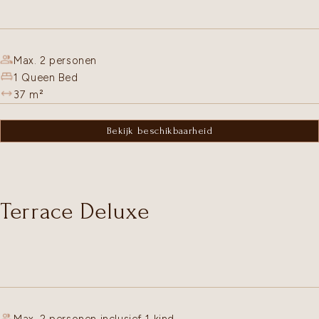
Max. 2 personen
1 Queen Bed
37
m²
Bekijk beschikbaarheid
Terrace Deluxe