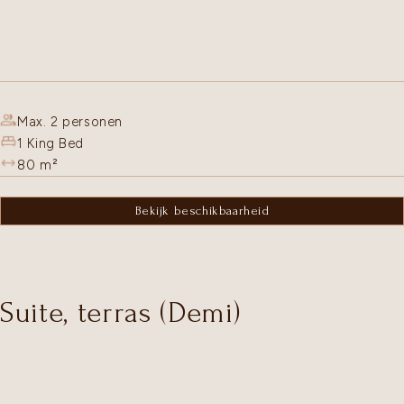
Max. 2 personen
1 King Bed
80
m²
Bekijk beschikbaarheid
Suite, terras (Demi)