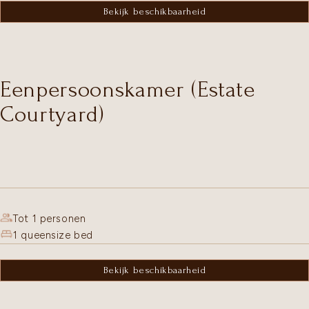
Bekijk beschikbaarheid
Eenpersoonskamer (Estate
Courtyard)
Tot 1 personen
1 queensize bed
Bekijk beschikbaarheid