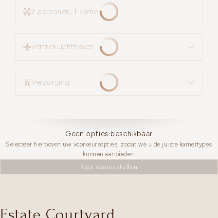
2 personen, 1 kamer
Vertrekluchthaven
Vertrekluchthaven
Verzorging
Verzorging
Geen opties beschikbaar
Selecteer hierboven uw voorkeursopties, zodat we u de juiste kamertypes
kunnen aanbieden.
Reis samenstellen
Estate Courtyard