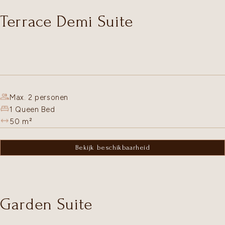
Terrace Demi Suite
Max. 2 personen
1 Queen Bed
50
m²
Bekijk beschikbaarheid
Garden Suite