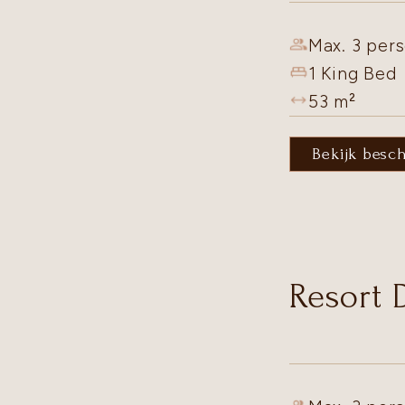
Max. 3 pers
1 King Bed
53
m²
Bekijk besc
Resort 