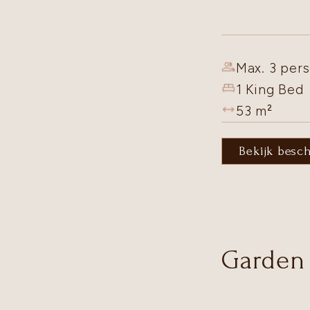
Max. 3 pers
1 King Bed
53
m²
Bekijk besc
Garden 