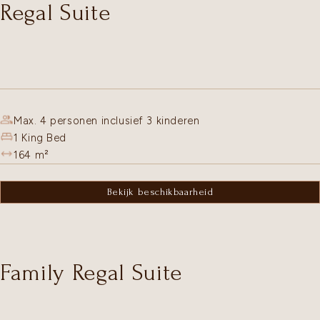
Regal Suite
Max. 4 personen inclusief 3 kinderen
1 King Bed
164
m²
Bekijk beschikbaarheid
Family Regal Suite