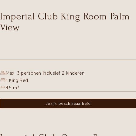
Imperial Club King Room Palm
View
Max. 3 personen inclusief 2 kinderen
1 King Bed
45
m²
Bekijk beschikbaarheid