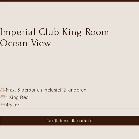
Imperial Club King Room
Ocean View
Max. 3 personen inclusief 2 kinderen
1 King Bed
45
m²
Bekijk beschikbaarheid