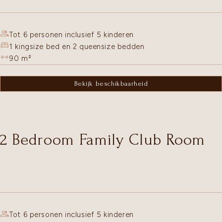
Tot 6 personen inclusief 5 kinderen
1 kingsize bed en 2 queensize bedden
90
m²
Bekijk beschikbaarheid
2 Bedroom Family Club Room
Tot 6 personen inclusief 5 kinderen