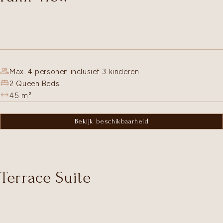
Max. 4 personen inclusief 3 kinderen
2 Queen Beds
45
m²
Bekijk beschikbaarheid
Terrace Suite