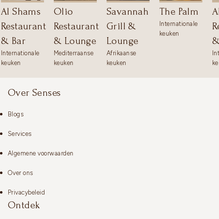
Al Shams
Olio
Savannah
The Palm
A
Internationale
Restaurant
Restaurant
Grill &
R
keuken
& Bar
& Lounge
Lounge
&
Internationale
Mediterraanse
Afrikaanse
In
keuken
keuken
keuken
ke
Over Senses
Blogs
Services
Algemene voorwaarden
Over ons
Privacybeleid
Ontdek