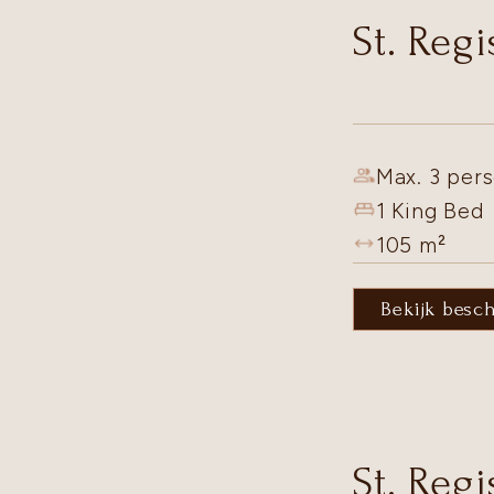
St. Reg
Max. 3 pers
1 King Bed
105
m²
Bekijk besc
St. Regi