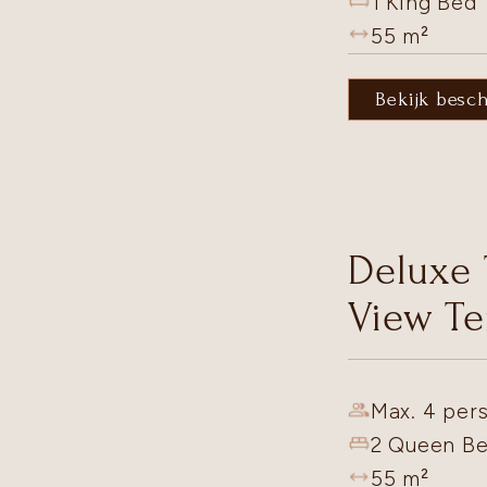
1 King Bed
55
m²
Bekijk besc
Deluxe
View Te
Max. 4 pers
2 Queen B
55
m²