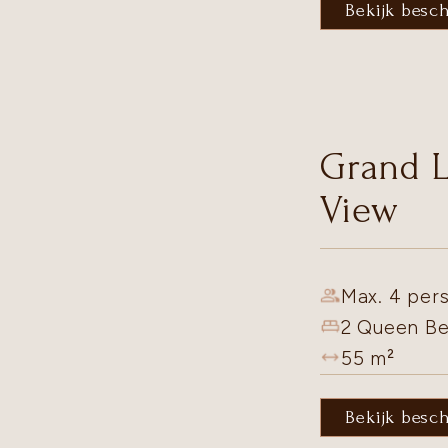
Bekijk besc
Grand 
View
Max. 4 pers
2 Queen B
55
m²
Bekijk besc