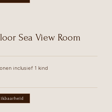
loor Sea View Room
onen inclusief 1 kind
hikbaarheid