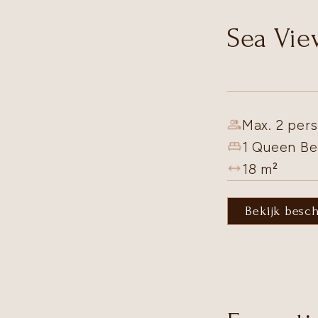
Sea Vi
Max. 2 pers
1 Queen B
18
m²
Bekijk besc