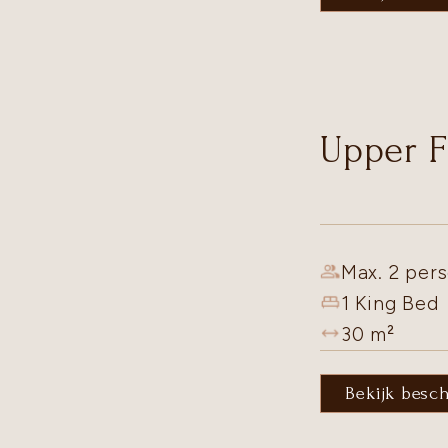
Upper F
Max. 2 pers
1 King Bed
30
m²
Bekijk besc