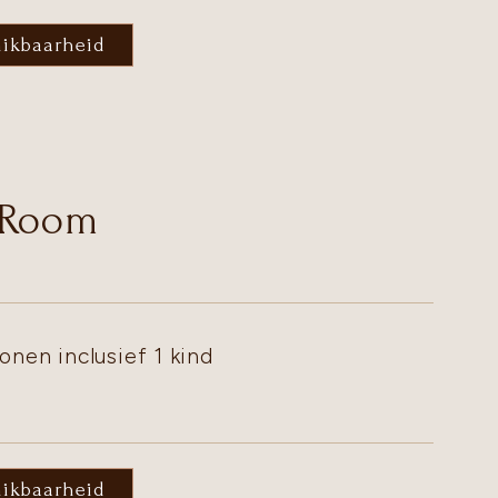
hikbaarheid
 Room
onen inclusief 1 kind
hikbaarheid