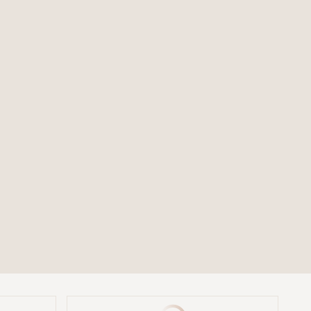
Verzorging