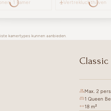
onen, 1 kamer
Vertrekluchthaven
uiste kamertypes kunnen aanbieden.
Classi
Max. 2 pers
1 Queen B
18
m²