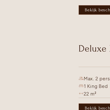
Bekijk besc
Deluxe
Max. 2 pers
1 King Bed
22
m²
Bekijk besc