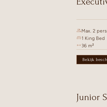
Execut
Max. 2 pers
1 King Bed
36
m²
Bekijk besc
Junior 