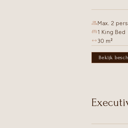
Max. 2 pers
1 King Bed
30
m²
Bekijk besc
Executi