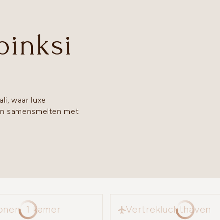
inksi
li, waar luxe
an samensmelten met
Vertrekluchthaven
onen, 1 kamer
Vertrekluchthaven