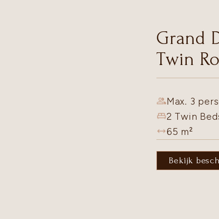
Grand 
Twin R
Max. 3 pers
2 Twin Bed
65
m²
Bekijk besc