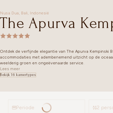
Nusa Dua,
Bali
,
Indonesië
The Apurva Kemp
Ontdek de verfijnde elegantie van The Apurva Kempinski Ba
accommodaties met adembenemend uitzicht op de ocea
weelderig groen en ongeëvenaarde service.
Lees meer
Bekijk 16 kamertypes
2 pers
Periode