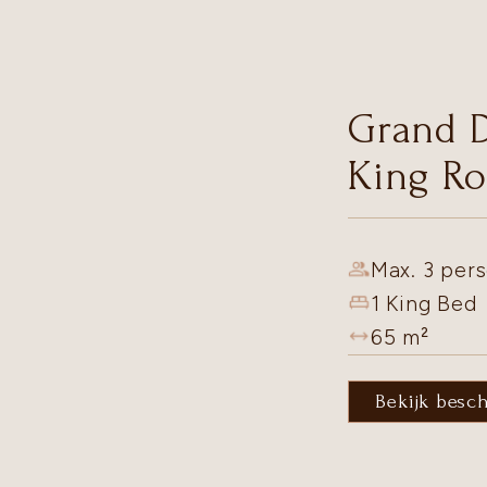
Grand 
King R
Max. 3 pers
1 King Bed
65
m²
Bekijk besc