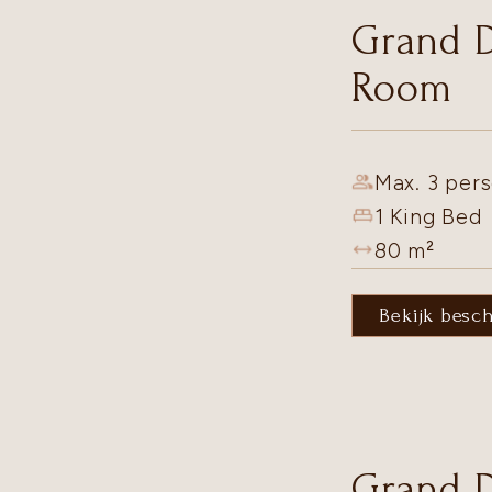
Grand 
Room
Max. 3 pers
1 King Bed
80
m²
Bekijk besc
Grand 