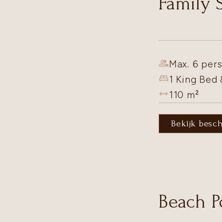
Family 
Max. 6 pers
1 King Bed
110
m²
Bekijk besc
Beach Po