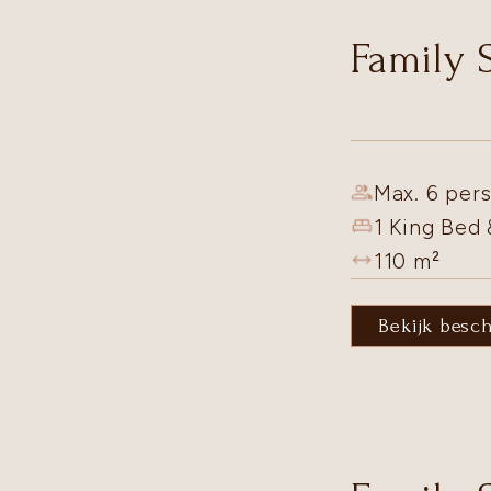
Family 
Max. 6 pers
1 King Bed
110
m²
Bekijk besc