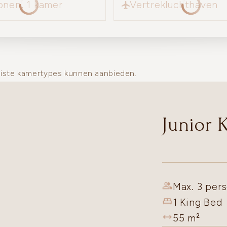
onen, 1 kamer
Vertrekluchthaven
uiste kamertypes kunnen aanbieden.
Junior 
Max. 3 pers
1 King Bed
55
m²