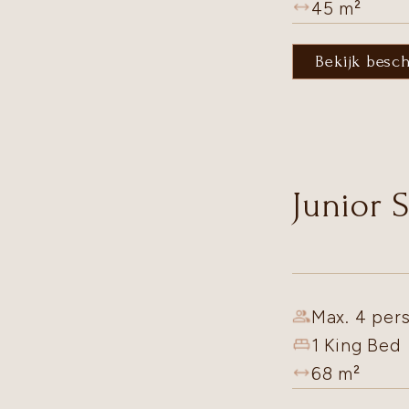
45
m²
Bekijk besc
Junior S
Max. 4 pers
1 King Bed
68
m²