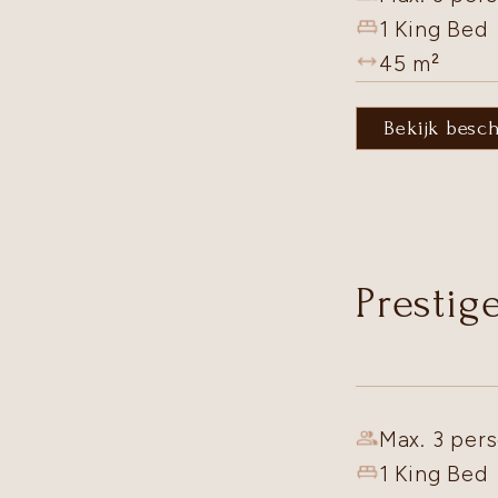
1 King Bed
45
m²
Bekijk besc
Prestig
Max. 3 pers
1 King Bed