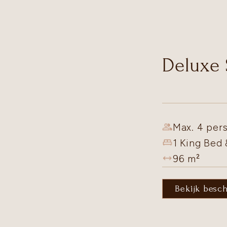
Deluxe 
Max. 4 pers
1 King Bed 
96
m²
Bekijk besc