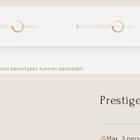
Vertrekluchthaven
onen, 1 kamer
Vertrekluchthaven
uiste kamertypes kunnen aanbieden.
Prestig
Max. 3 pers