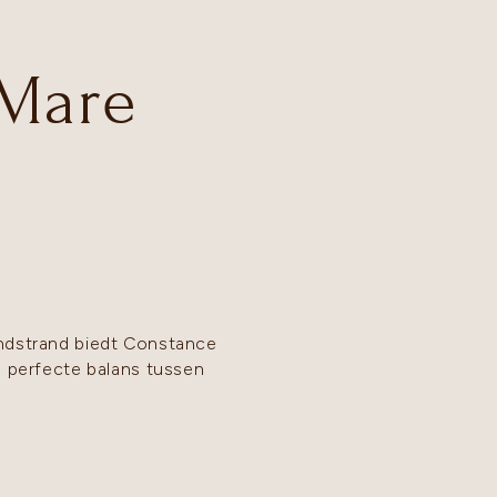
 Mare
andstrand biedt Constance
e perfecte balans tussen