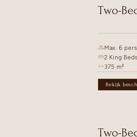
Two-Bed
Max. 6 pers
2 King Bed
375
m²
Bekijk besc
Two-Bed