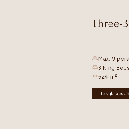
Three-B
Max. 9 pers
3 King Bed
524
m²
Bekijk besc