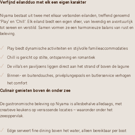
Verfijnd eilandduo met elk een eigen karakter
Niyama bestaat uit twee met elkaar verbonden eilanden, treffend genoemd
'Play' en 'Chill'. Elk eiland biedt een eigen sfeer, van levendig en avontuurlijk
tot sereen en verstild. Samen vormen ze een harmonieuze balans van rust en
beleving.
Play biedt dynamische activiteiten en stijlvolle familieaccommodaties
Chill is gericht op stilte, ontspanning en romantiek
De villa’s en paviljoens liggen direct aan het strand of boven de lagune
Binnen- en buitendouches, privéplungepools en butlerservice verhogen
het comfort
Culinair genieten boven én onder zee
De gastronomische beleving op Niyama is allesbehalve alledaags, met
creatieve keukens op verrassende locaties – waaronder onder het
zeeoppervlak.
Edge serveert fine dining boven het water, alleen bereikbaar per boot