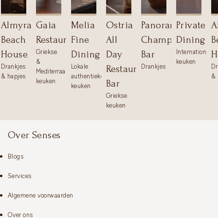
Almyra
Gaia
Melia
Ostria
Panorama
Private
A
Beach
Restaurant
Fine
All
Champagne
Dining
B
Griekse
Internationale
House
Dining
Day
Bar
H
&
keuken
Drankjes
Lokale
Drankjes
Dr
Restaurant
Mediterraanse
& hapjes
authentieke
& 
keuken
Bar
keuken
Griekse
keuken
Over Senses
Blogs
Services
Algemene voorwaarden
Over ons