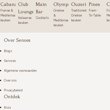
Cabana
Club
Main
Olympos
Ouzerie
Pines
C
Franse &
Griekse
Traditionele
Fram-
Fr
Lounge
Bar
Mediterraanse
&
Griekse
To-Table
Me
Italiaanse
Cocktails
keuken
Mediterraanse
keuken
ke
keuken
keuken
Over Senses
Blogs
Services
Algemene voorwaarden
Over ons
Privacybeleid
Ontdek
Ibiza